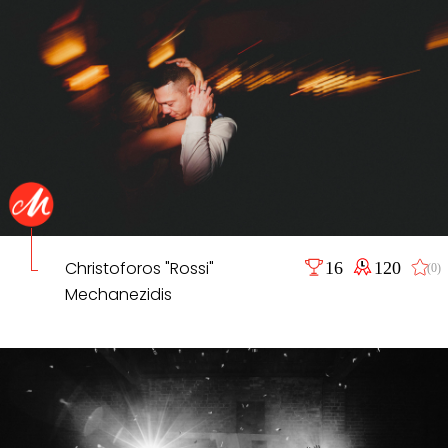
Christoforos "Rossi"
16
120
(0)
Mechanezidis