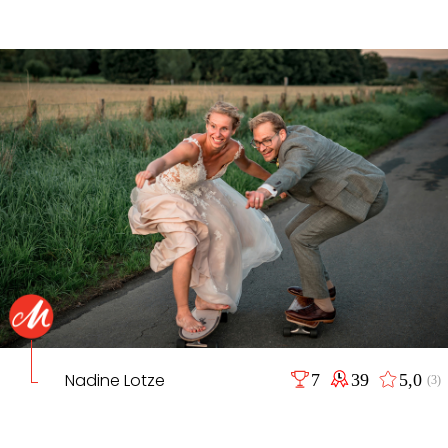
Nadine Lotze
7
39
5,0
(3)