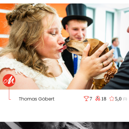
Thomas Göbert
7
18
5,0
(1)