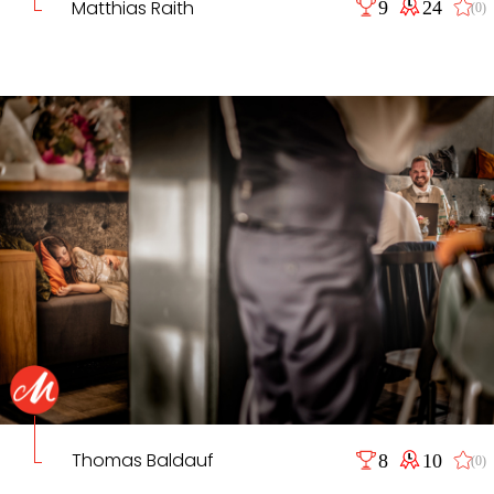
Matthias Raith
9
24
(0)
Thomas Baldauf
8
10
(0)