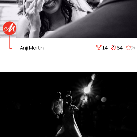
Anji Martin
14
54
(0)