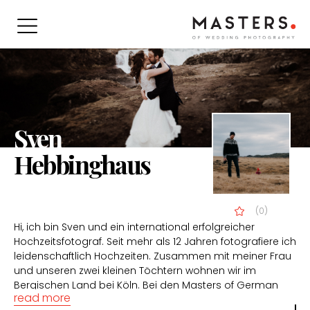
Sven
Hebbinghaus
(0)
Hi, ich bin Sven und ein international erfolgreicher
Hochzeitsfotograf. Seit mehr als 12 Jahren fotografiere ich
leidenschaftlich Hochzeiten. Zusammen mit meiner Frau
und unseren zwei kleinen Töchtern wohnen wir im
Bergischen Land bei Köln. Bei den Masters of German
read more
Weddingphotography schaffte ich es direkt zu Beginn