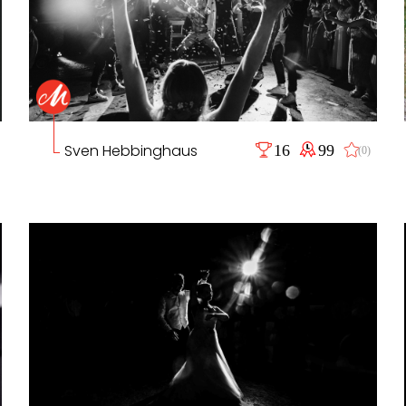
Sven Hebbinghaus
16
99
(0)