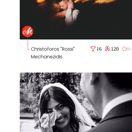
Christoforos "Rossi"
16
120
(0)
Mechanezidis