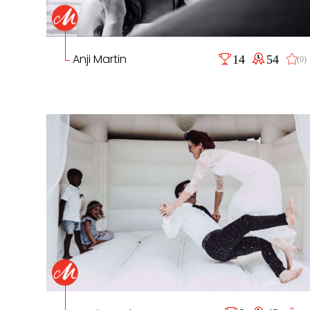
Anji Martin
14
54
(0)