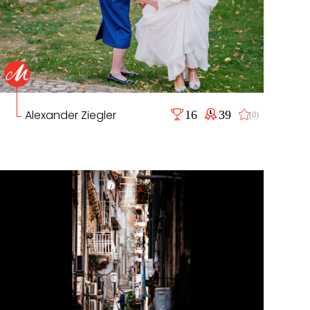
Alexander Ziegler
16
39
(0)