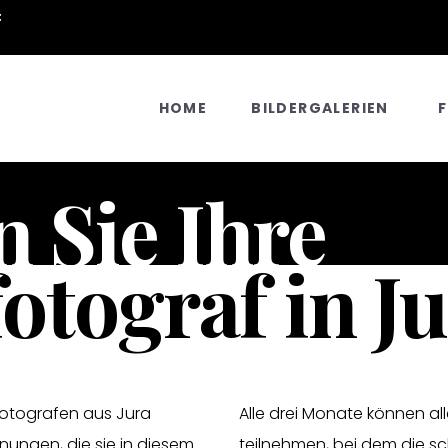
:
HOME
BILDERGALERIEN
n Sie Ihre
otograf in J
fotografen aus Jura
Alle drei Monate können a
nungen, die sie in diesem
teilnehmen, bei dem die s