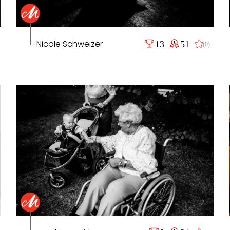
Nicole Schweizer
13
51
(0)