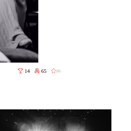
14
65
(0)