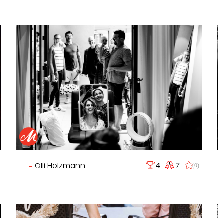
Olli Holzmann
4
7
(0)