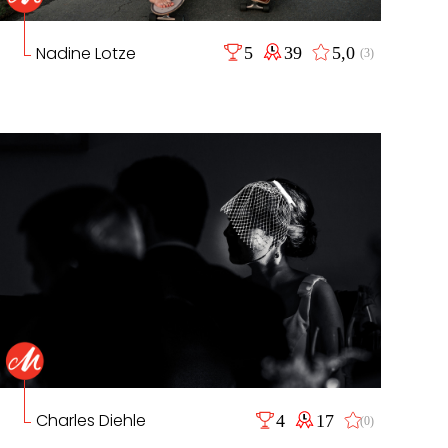
Nadine Lotze
5
39
5,0
(3)
Charles Diehle
4
17
(0)