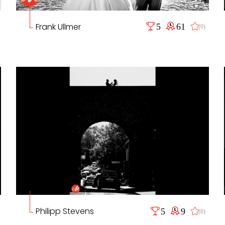
Frank Ullmer
5
61
(0)
Philipp Stevens
5
9
(0)