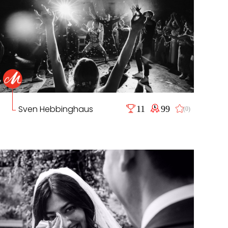
Sven Hebbinghaus
11
99
(0)