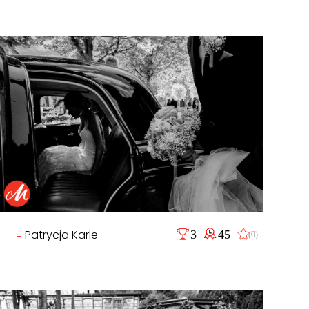
Patrycja Karle
3
45
(0)