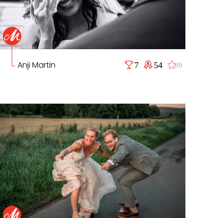
Anji Martin
7
54
(0)