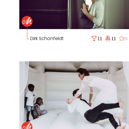
Dirk Schönfeldt
11
11
(0)