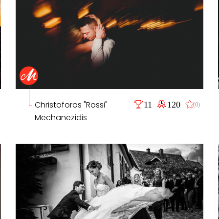
Christoforos "Rossi"
11
120
(0)
Mechanezidis