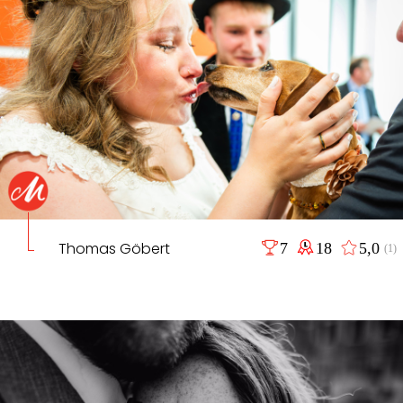
Thomas Göbert
7
18
5,0
(1)