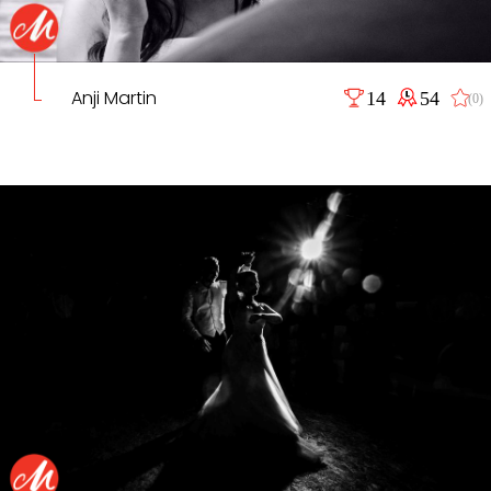
Anji Martin
14
54
(0)