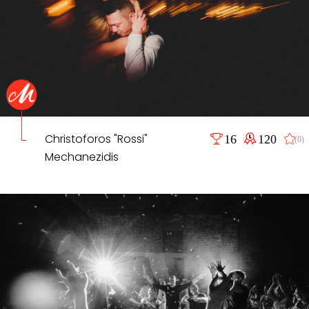
Christoforos "Rossi"
16
120
(0)
Mechanezidis