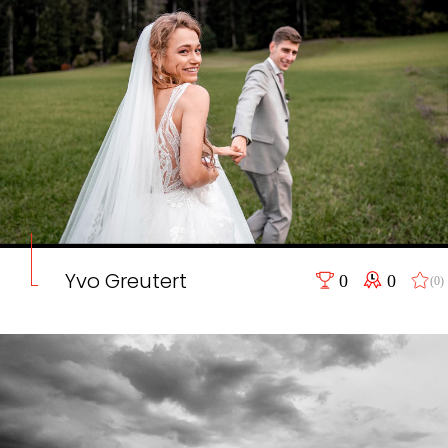
Yvo Greutert
0
0
(0)