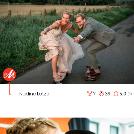
Nadine Lotze
7
39
5,0
(3)